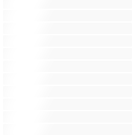
כוס מגולח
כוס שעירי
לטינית
לסביות
מבוגרת
מעוקל
מעשנות
סבתות
סקס קבוצתי
עקרות בית