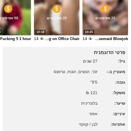
29 אסימונים
29 אסימונים
99 אסימונים
8
10:18
10:25
14
14
 hour
Hot Sloppy Gagging Deepthroat Blowjob Facefucking on Office Chair
Housemaid Blowjob
פרטי הדוגמנית
גיל:
27 שנים
מעוניין ב-:
זכר, הנשים, זוגות, טראנס
גובה:
5'9"
משקל:
121 lb
שיער:
בלונדינית
עיניים:
אפור
אתניות:
לבן / קווקזי