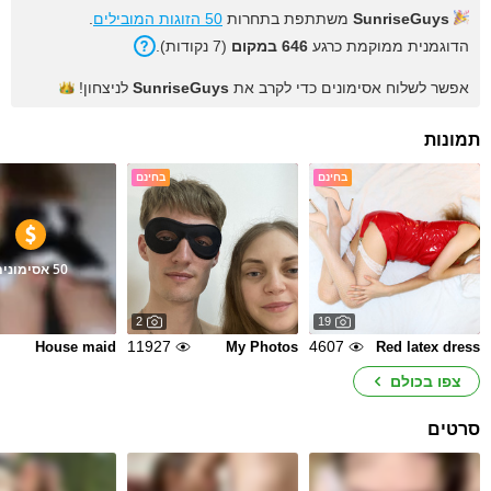
SunriseGuys
משתתפת בתחרות
50 הזוגות המובילים
.
הדוגמנית ממוקמת כרגע
646 במקום
(7 נקודות).
אפשר לשלוח אסימונים כדי לקרב את
SunriseGuys
לניצחון!
תמונות
בחינם
בחינם
50 אסימונים
2
19
11927
4607
House maid
My Photos
Red latex dress
צפו בכולם
סרטים