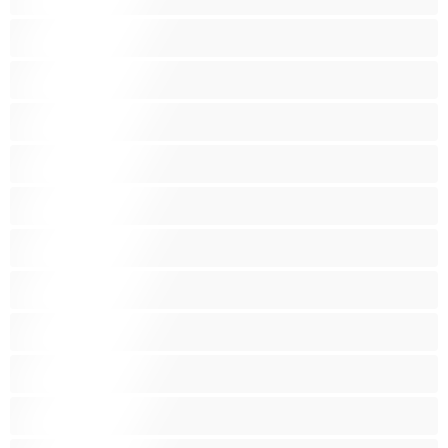
אסיתי
בהריון
בייב
בלונדינית
בנות לבנות
בנות ממכללה
בני נוער 18‏+
ג'ינג'י
הודית
הכי טובות לפרטי
כוכבות פורנו