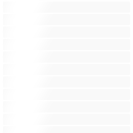
ערביה
פטיש
ציצים בינוניים
ציצים גדולים
ציצים ענקיים
ציצים קטנים
צעצועים
קטנטונת
שחרחורת
שיעבוד
שפריץ