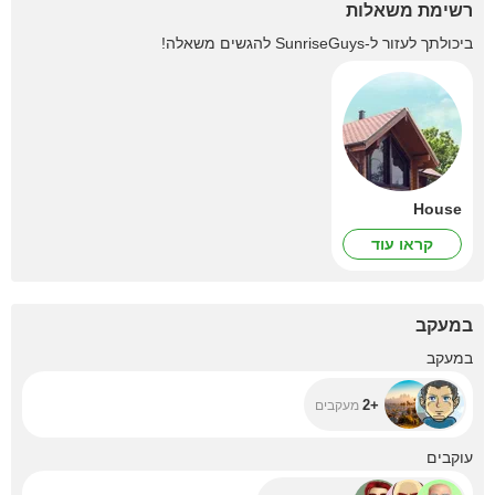
רשימת משאלות
ביכולתך לעזור ל-
SunriseGuys
להגשים משאלה!
House
קראו עוד
במעקב
+2
במעקב
+2
מעקבים
+3.7K
עוקבים