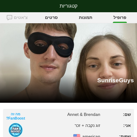
קטגוריות
SunriseGuys
פרופיל
תמונות
סרטים
צ'אטים
SunriseGuys
שם:
Annet & Brendan
מה זה
FanBoost?
אני:
זוג נקבה + זכר
שפות:
american