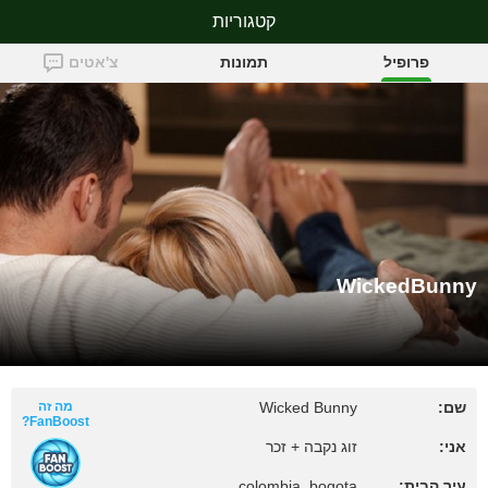
קטגוריות
WickedBunny
פרופיל
תמונות
צ'אטים
WickedBunny
שם:
Wicked Bunny
מה זה
FanBoost?
אני:
זוג נקבה + זכר
עיר הבית:
colombia, bogota