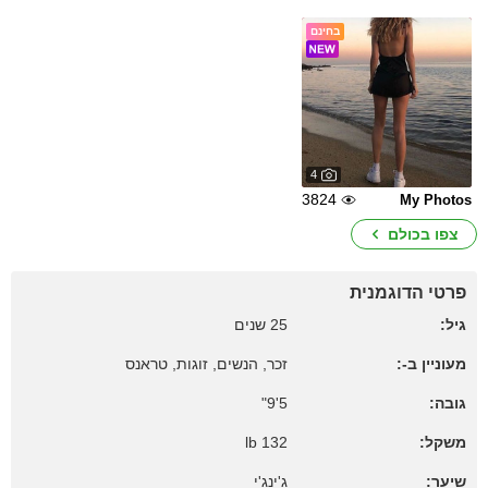
בחינם
4
3824
My Photos
צפו בכולם
פרטי הדוגמנית
גיל:
25 שנים
מעוניין ב-:
זכר, הנשים, זוגות, טראנס
גובה:
5'9"
משקל:
132 lb
שיער:
ג'ינג'י