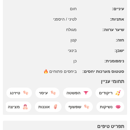
עיניים:
חום
אתניות:
לטיני / היספני
שיער ערווה:
מגולח
חזה:
קטן
ישבן:
בינוני
נימפומנית:
כן
סטטוס מערכות יחסים:
ביחסים
פתוחים
תחומי עניין
ריקודים
הפשטה
עיסוי
טיזינג
נשיקות
שפשוף
אוננות
מציצה
תפריט טיפים