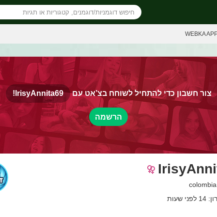
WEBKA AP
צור חשבון כדי להתחיל לשוחח בצ’אט עם
IrisyAnnita69!
הרשמה
IrisyAnn
ני שעות