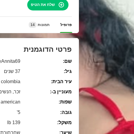
שלח את הטיפ
פרופיל
תמונות
14
פרטי הדוגמנית
שם:
syAnnita69
גיל:
37 שנים
עיר הבית:
colombia
מעוניין ב-:
זכר, הנשים
שפות:
american
גובה:
5'
משקל:
139 lb
שיער:
שחרחורת