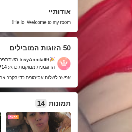
אודותיי
Hello! Welcome to my room!
50 הזוגות המובילים
IrisyAnnita69
משתתפת 
הדוגמנית ממוקמת כרגע
714 במקו
אפשר לשלוח אסימונים כדי לקרב את
תמונות
14
בחינם