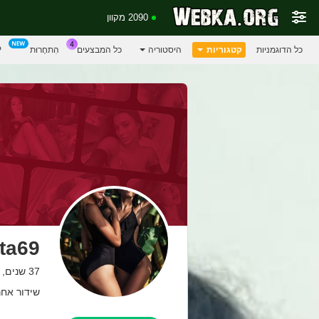
2090 מקוון
כל הדוגמניות
קטגוריות
היסטוריה
כל המבצעים
הִתחָרוּת
P
ita69
37 שנים, colombia
שידור אחרון: 14 לפ