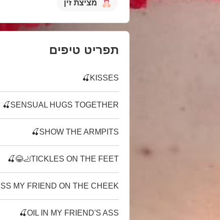
מציצת זין
תפריט טיפים
KISSES🍒
SENSUAL HUGS TOGETHER🍒
SHOW THE ARMPITS🍒
TICKLES ON THE FEET🦶😂🍒
ISS MY FRIEND ON THE CHEEK🍒
OIL IN MY FRIEND'S ASS🍒