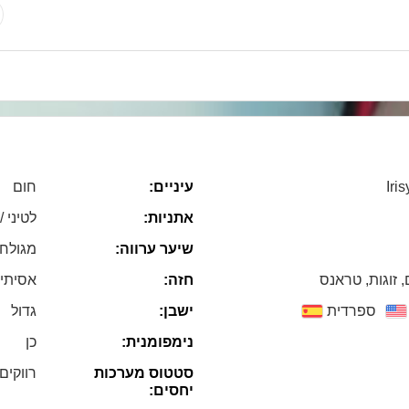
Iri
עיניים:
חום
אתניות:
לטיני /
שיער ערווה:
מגולח
, זוגות, טראנס
חזה:
אסיתי
ספרדית
ישבן:
גדול
נימפומנית:
כן
סטטוס מערכות
רווקים
יחסים: