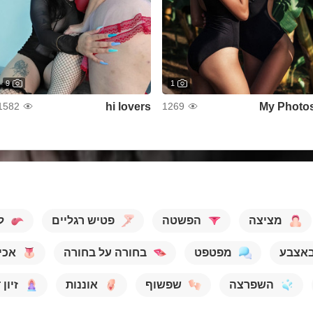
9
1
hi lovers
My Photo
1582
1269
מציצה
הפשטה
פטיש רגליים
ל
באצבע
מפטפט
בחורה על בחורה
אכי
השפרצה
שפשוף
אוננות
זיון 