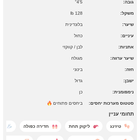
גובה:
5'4"
משקל:
128 lb
שיער:
בלונדינית
עיניים:
כחול
אתניות:
לבן / קווקזי
שיער ערווה:
מגולח
חזה:
בינוני
ישבן:
גדול
נימפומנית:
כן
סטטוס מערכות יחסים:
ביחסים
פתוחים
תחומי עניין
טיזינג
ליקוק תחת
חדירה כפולה
גמ