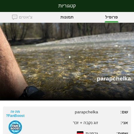
קטגוריות
parapchelka
פרופיל
תמונות
צ'אטים
parapchelka
שם:
parapchelka
מה זה
FanBoost?
אני:
זוג נקבה + זכר
שפות:
גרמנית