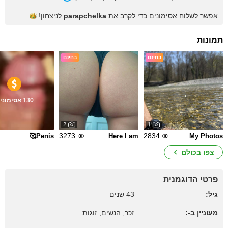
אפשר לשלוח אסימונים כדי לקרב את
parapchelka
לניצחון!
תמונות
בחינם
בחינם
130 אסימונים
2
1
3273
2834
Penis🥰
Here I am
My Photos
צפו בכולם
פרטי הדוגמנית
גיל:
43 שנים
מעוניין ב-:
זכר, הנשים, זוגות