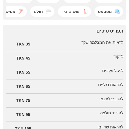
מפטפט
עושים ביד
חולם
פטיש רגל
תפריט טיפים
לראות את המצלמה שלך
35 TKN
לרקוד
45 TKN
לנעול עקבים
55 TKN
להראות רגליים
65 TKN
להרביץ לעצמי
75 TKN
להוריד חולצה
95 TKN
להראות שדיים
105 TKN