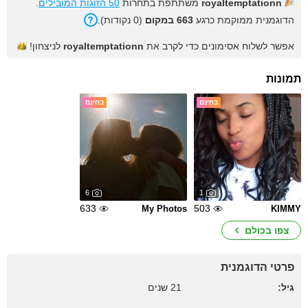
royaltemptationn
משתתפת בתחרות
50 הזוגות המובילים
.
הדוגמנית ממוקמת כרגע
663 במקום
(0 נקודות).
אפשר לשלוח אסימונים כדי לקרב את
royaltemptationn
לניצחון!
תמונות
בחינם
בחינם
6
1
633
503
My Photos
KIMMY
צפו בכולם
פרטי הדוגמנית
גיל:
21 שנים