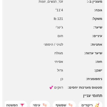
מעוניין ב-:
זכר, הנשים, זוגות
גובה:
4'11"
משקל:
121 lb
שיער:
ג'ינג'י
עיניים:
חום
אתניות:
לטיני / היספני
שיער ערווה:
מגולח
חזה:
אסיתי
ישבן:
גדול
נימפומנית:
כן
סטטוס מערכות יחסים:
רווקים
תחומי עניין
ריקודים
שפשוף
עיסוי
הפשטה