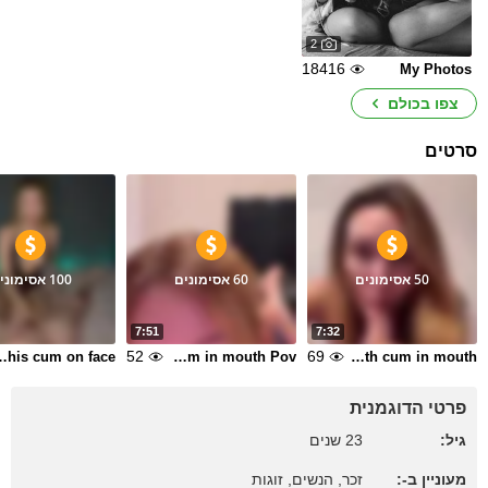
2
18416
My Photos
צפו בכולם
סרטים
50 אסימונים
60 אסימונים
100 אסימונים
7:51
7:32
52
69
rl whis cum on face
blowjob with cum in mouth Pov
Gentle blowjob with cum in mouth
פרטי הדוגמנית
גיל:
23 שנים
מעוניין ב-:
זכר, הנשים, זוגות