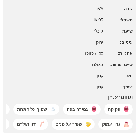
גובה:
5'5"
משקל:
95 lb
שיער:
ג'ינג'י
עיניים:
ירוק
אתניות:
לבן / קווקזי
שיער ערווה:
מגולח
חזה:
קטן
ישבן:
קטן
תחומי עניין
פקיקה
גמירה בפה
שפיך על התחת
גרון עמוק
שפיך על פנים
זיון רגליים