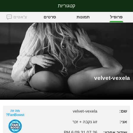
קטגוריות
velvet-vexela
פרופיל
תמונות
סרטים
צ'אטים
velvet-vexela
שם:
velvet-vexela
מה זה
FanBoost?
אני:
זוג נקבה + זכר
שידור אחרון:
31.07.26 6:09 PM